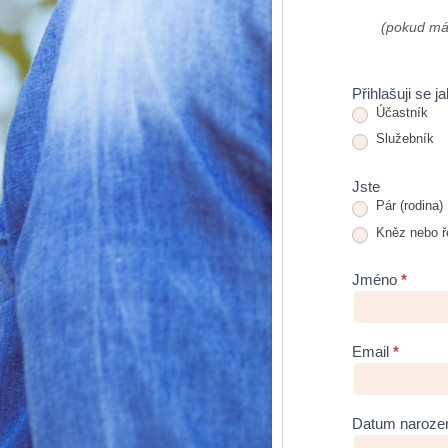
(pokud má
Přihlašuji se j
Účastník
Služebník
Jste
Pár (rodina)
Kněz nebo ře
Jméno
*
Email
*
Datum naroze