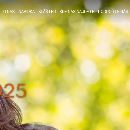
O NÁS
NABÍDKA
KLÁŠTER
KDE NAS NAJDETE
PODPOŘTE NÁS
025