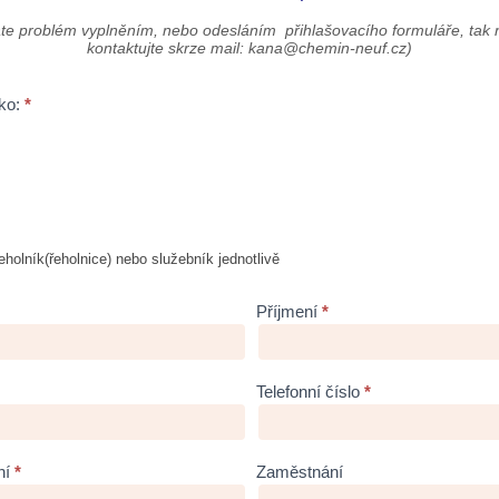
te problém vyplněním, nebo odesláním přihlašovacího formuláře, tak 
kontaktujte skrze mail: kana@chemin-neuf.cz)
ako:
*
holník(řeholnice) nebo služebník jednotlivě
Příjmení
*
Telefonní číslo
*
ní
*
Zaměstnání