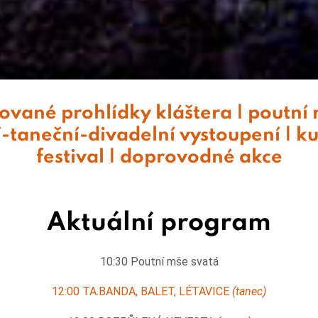
vané prohlídky kláštera | poutní m
-taneční-divadelní vystoupení | ku
festival | doprovodné akce
Aktuální program
10:30 Poutní mše svatá
12:00 TA.BANDA, BALET, LÉTAVICE
(tanec)