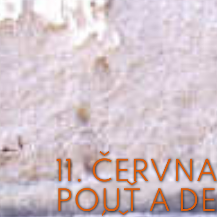
11. ČERVN
POUŤ A D