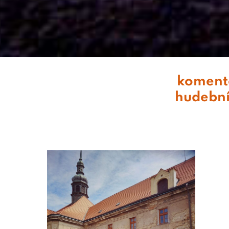
komento
hudební