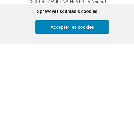
13:00 ROZPŮLENÁ NEVESTA
(tanec)
Spravovat souhlas s cookies
13:50 D.ATEL (divadlo)
14:10 KAPELA HOLINKY
Accepter les cookies
14:45 SBORY CVRKOT, LA FOLIA, KLAVÍRISTI
15:30 KAPELA HOLINKY
16:05 SBORY CVRKOT, LA FOLIA, KYTARISTI
17:00 SBORY ŤUHAJA, SENZA NOME
17:45 ANEŽKA BAND
(koncert)
Komentované prohlídky kláštera
12:30 | 14:15
ku prohlídky 12:30 v kostele – speciální host:
prof. PhDr. Ing. 