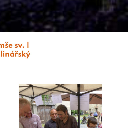
še sv. |
linářský