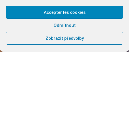
Accepter les cookies
Odmítnout
Zobrazit předvolby
KÁNA
KÁNA slouží manželům a
rodinám již 40 let ve více než
50 zemích a usnadňuje práci
Ducha svatého,
k posílení lásky páru k sobě
navzájem, prostřednictvím