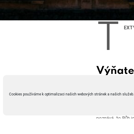
T
EXT
Výňate
Marina
Cookies používáme k optimalizaci našich webových stránek a našich služeb.
Když svatá Panna, 
dělá tak velké věc
učí se vzácné mo
poznává, že Bůh j
jehož jediným záj
rozbít to, co je oz