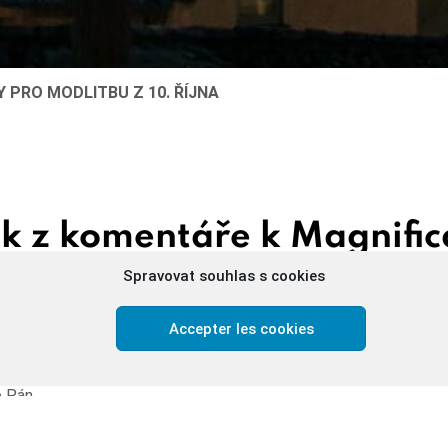
Y PRO MODLITBU Z 10. ŘÍJNA
k z komentáře k Magnific
 Luthera
Spravovat souhlas s cookies
Accepter les cookies
tak pokorná, tak chudá, tak málo vážená zjistila, že Bůh v ní
i,
udrosti od Ducha svatého:
e Pán
mem je pozvednout to, co je ponižováno,
brojené,