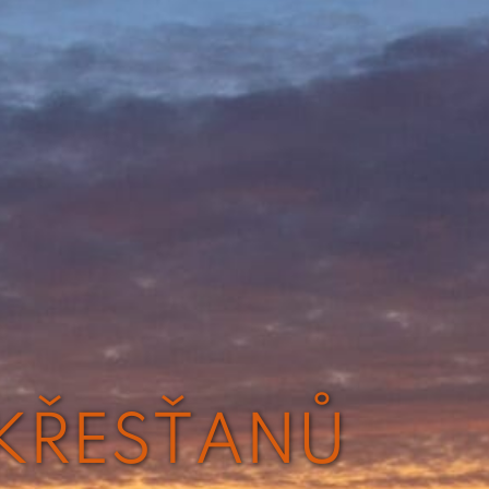
 KŘESŤANŮ