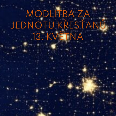
MODLITBA ZA
JEDNOTU KŘESŤANŮ
13. KVĚTNA