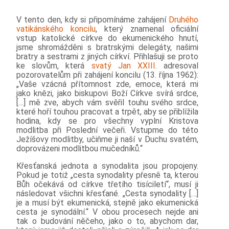
V tento den, kdy si připomínáme zahájení
Druhého
vatikánského koncilu
, který znamenal oficiální
vstup katolické církve do ekumenického hnutí,
jsme shromážděni s bratrskými delegáty, našimi
bratry a sestrami z jiných církví. Přihlašuji se proto
ke slovům, která
svatý Jan XXIII
. adresoval
pozorovatelům při zahájení koncilu (13. října 1962):
„Vaše vzácná přítomnost zde, emoce, která mi
jako knězi, jako biskupovi Boží Církve svírá srdce,
[…] mě zve, abych vám svěřil touhu svého srdce,
které hoří touhou pracovat a trpět, aby se přiblížila
hodina, kdy se pro všechny vyplní Kristova
modlitba při Poslední večeři. Vstupme do této
Ježíšovy modlitby, učiňme ji naší v Duchu svatém,
doprovázeni modlitbou mučedníků.“
Křesťanská jednota a synodalita jsou propojeny.
Pokud je totiž „cesta synodality přesně ta, kterou
Bůh očekává od církve třetího tisíciletí“, musí ji
následovat všichni křesťané. „Cesta synodality […]
je a musí být ekumenická, stejně jako ekumenická
cesta je synodální.“ V obou procesech nejde ani
tak o budování něčeho, jako o to, abychom dar,