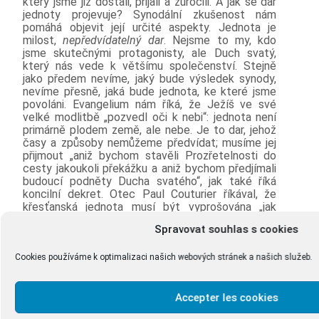
který jsme již dostali, přijali a zúročili. A jak se dar
jednoty projevuje? Synodální zkušenost nám
pomáhá objevit její určité aspekty. Jednota je
milost,
nepředvídatelný dar
. Nejsme to my, kdo
jsme skutečnými protagonisty, ale Duch svatý,
který nás vede k většímu společenství. Stejně
jako předem nevíme, jaký bude výsledek synody,
nevíme přesně, jaká bude jednota, ke které jsme
povoláni. Evangelium nám říká, že Ježíš ve své
velké modlitbě „pozvedl oči k nebi“: jednota není
primárně plodem země, ale nebe. Je to dar, jehož
časy a způsoby nemůžeme předvídat; musíme jej
přijmout „aniž bychom stavěli Prozřetelnosti do
cesty jakoukoli překážku a aniž bychom předjímali
budoucí podněty Ducha svatého“, jak také říká
koncilní dekret. Otec Paul Couturier říkával, že
křesťanská jednota musí být vyprošována „jak
chce Kristus“ a „skrze prostředky, které On chce“.
Spravovat souhlas s cookies
Zdroj:
https://www.vatican.va/content/francesco/fr/homilies/
Cookies používáme k optimalizaci našich webových stránek a našich služeb.
omelia-veglia-ecumenica.html
Accepter les cookies