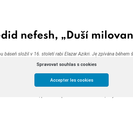
did nefesh, „Duší milova
ou báseň složil v 16. století rabi Elazar Azikri. Je zpívána během 
ásce, kterou máme cítit k Bohu. Každý ze 4 veršů má jako první j
Spravovat souhlas s cookies
tetragramu, jména Božího, které nelze vyslovit.
, Otče soucitu, přitáhni svého služebníka ke své vůli; Tvůj sluh
 před Tvým majestátem; Tvé přátelství k němu bude sladší než ne
Accepter les cookies
tohoto světa, moje duše je nemocná touhou po Tvé lásce. Prosím
 ukážeš krásu své záře; pak bude posílena a uzdravena, aby Ti slouž
, nechť se probudí Tvé city, smiluj se nad svým synem, který
 duše touží kontemplovat vznešenost Tvé moci! Prosím Tě, m
evyhýbej se mi.
ízký Příteli, vztyč nade mnou stánek svého pokoje. Probuď Zem
e průchod naší radosti! Pospěš si, milovaný, netrpělivě se ch