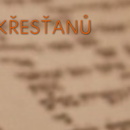
 KŘESŤANŮ