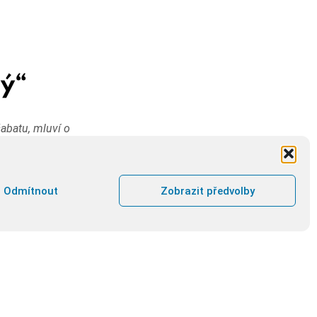
ný“
šabatu, mluví o
edno z písmen
a bude spěchat jako
jčistší med.
Odmítnout
Zobrazit předvolby
, můj Bože, uzdrav
ila věčně.
 Tě tolik miluje,
ůj Bože, touho mé
i ke své oslavě, a
ci s Tebou setkat.