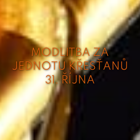
MODLITBA ZA
JEDNOTU KŘESŤANŮ
31. ŘÍJNA