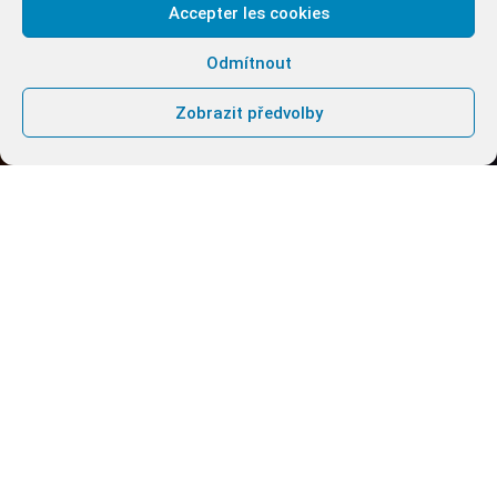
Accepter les cookies
Odmítnout
Zobrazit předvolby
T
EXTY PRO MODLITBU Z 31. ŘÍJNA
K výročí reformace
Přesně před 8 lety, 31. října 2016,
si mnohé církve na setkání v
Lundu připomněly 500 let
luteránsko-katolické reformy.
Biskup Munib A. Younan,