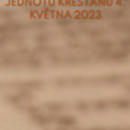
JEDNOTU KŘESŤANŮ 4.
KVĚTNA 2023