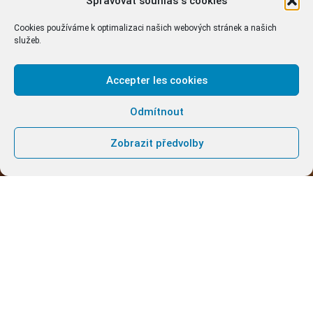
Spravovat souhlas s cookies
Cookies používáme k optimalizaci našich webových stránek a našich
služeb.
Accepter les cookies
Odmítnout
Zobrazit předvolby
Charismatické modlitební setkání v klášteře v
Tuchoměřicích
se koná zpravidla každé úterý
ve 20:00 h.
V nejbližších termínech budou setkání něčím
specifické:
12. prosince 2023
: 30-ti minutový film
NetForGod „Boží dílo, dílo pro Boha“