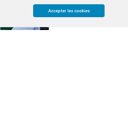
16:30 Koncert (housle, varhany, s
Accepter les cookies
17:00 Hudební vystoupení 
17:15 Divadelní vystoupení
Komentované prohlídk
14:00 | 16:00
Kulinářský fest
slovenské bryndzové halušky | slov
palačinky |
čepované
pivo | 
Doprovodné ak
12:30 – 17:30 malování na obličej
|