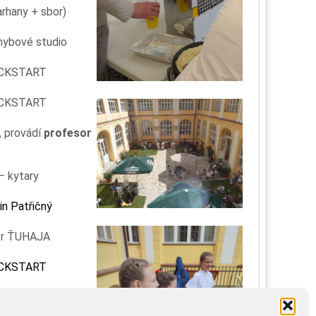
arhany + sbor)
hybové studio
KICKSTART
KICKSTART
, provádí
profesor
– kytary
in Patřičný
bor ŤUHAJA
KICKSTART
, provádí
profesor