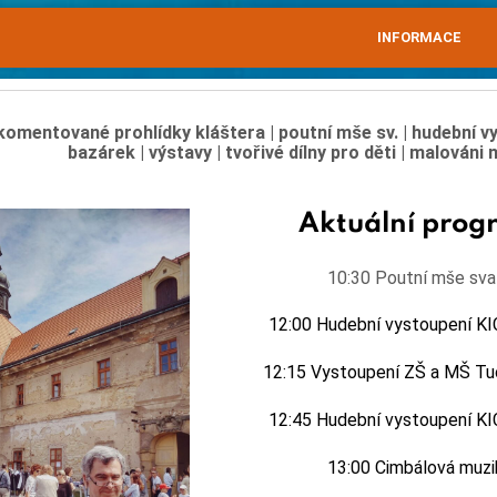
INFORMACE
komentované prohlídky kláštera | poutní mše sv. | hudební vy
bazárek
|
výstavy
|
tvořivé dílny pro děti | malováni 
Aktuální prog
10:30 Poutní mše sva
12:00 Hudební vystoupení 
12:15 Vystoupení ZŠ a MŠ T
12:45 Hudební vystoupení 
13:00 Cimbálová muzi