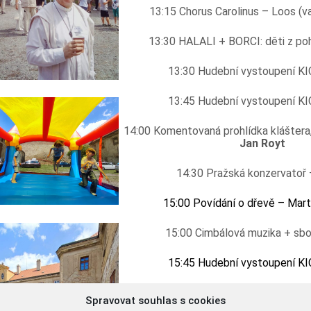
13:15 Chorus Carolinus – Loos (v
13:30 HALALI + BORCI: děti z po
13:30 Hudební vystoupení 
13:45 Hudební vystoupení 
14:00 Komentovaná prohlídka kláštera
Jan Royt
14:30 Pražská konzervatoř 
15:00 Povídání o dřevě – Mart
15:00 Cimbálová muzika + s
15:45 Hudební vystoupení 
16:00 Komentovaná prohlídka kláštera
Spravovat souhlas s cookies
Jan Royt