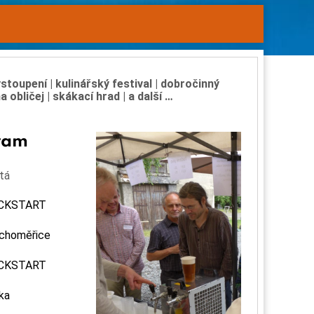
stoupení | kulinářský festival | dobročinný
na obličej
| skákací hrad
|
a další …
ram
tá
KICKSTART
uchoměřice
KICKSTART
ka