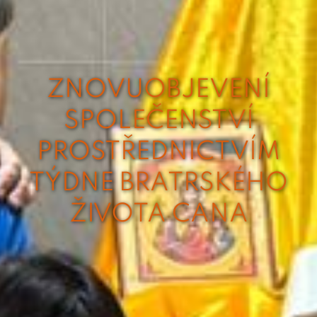
ZNOVUOBJEVENÍ
SPOLEČENSTVÍ
PROSTŘEDNICTVÍM
TÝDNE BRATRSKÉHO
ŽIVOTA CANA